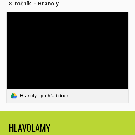
8
. ročník -
Hranoly
Hranoly - prehľad.docx
HLAVOLAMY