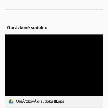
Obrázkové sudoku:
ObrĂˇzkovĂ© sudoku III.pps